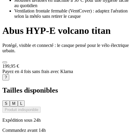
Mousses lavables en machine à 30°C pour une hygiène facile
au quotidien
Ventilation frontale fermable (VentCover) : adaptez l'aération
selon la météo sans retirer le casque
Abus
HYP-E volcano titan
Protégé, visible et connecté : le casque pensé pour le vélo électrique
urbain.
199,95 €
Payez en 4 fois sans frais avec Klarna
?
Tailles disponibles
S
M
L
Produit indisponible
Expédition sous 24h
Commandez avant 14h