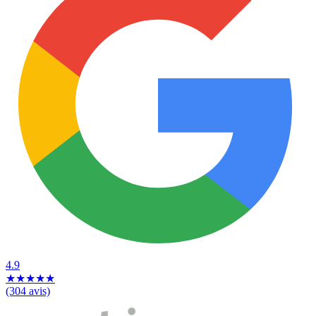
4.9
★
★
★
★
★
(304 avis)