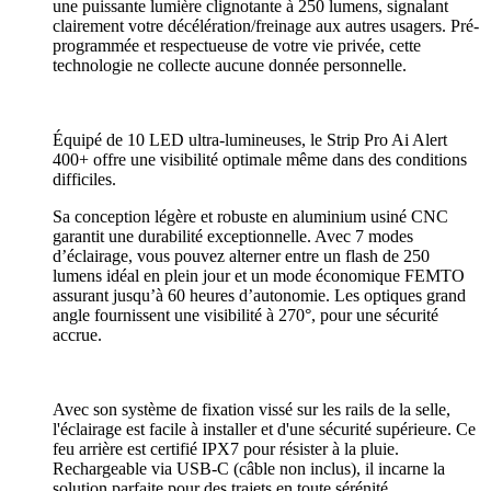
une puissante lumière clignotante à 250 lumens, signalant
clairement votre décélération/freinage aux autres usagers. Pré-
programmée et respectueuse de votre vie privée, cette
technologie ne collecte aucune donnée personnelle.
Équipé de 10 LED ultra-lumineuses, le Strip Pro Ai Alert
400+ offre une visibilité optimale même dans des conditions
difficiles.
Sa conception légère et robuste en aluminium usiné CNC
garantit une durabilité exceptionnelle. Avec 7 modes
d’éclairage, vous pouvez alterner entre un flash de 250
lumens idéal en plein jour et un mode économique FEMTO
assurant jusqu’à 60 heures d’autonomie. Les optiques grand
angle fournissent une visibilité à 270°, pour une sécurité
accrue.
Avec son système de fixation vissé sur les rails de la selle,
l'éclairage est facile à installer et d'une sécurité supérieure. Ce
feu arrière est certifié IPX7 pour résister à la pluie.
Rechargeable via USB-C (câble non inclus), il incarne la
solution parfaite pour des trajets en toute sérénité.