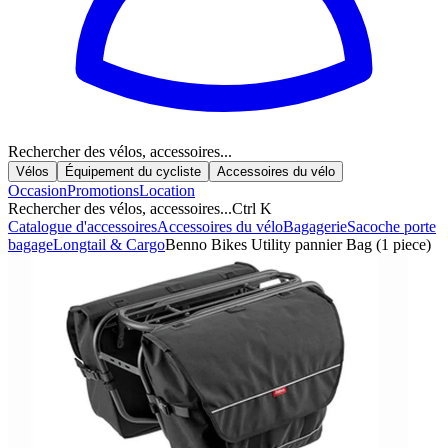
Rechercher des vélos, accessoires...
Vélos
Équipement du cycliste
Accessoires du vélo
Occasion
Promotions
Location
Rechercher des vélos, accessoires...
Ctrl K
Catalogue d'accessoires
Accessoires du vélo
Bagagerie
Sacoche porte
bagage
Longtail & Cargo
Benno Bikes Utility pannier Bag (1 piece)