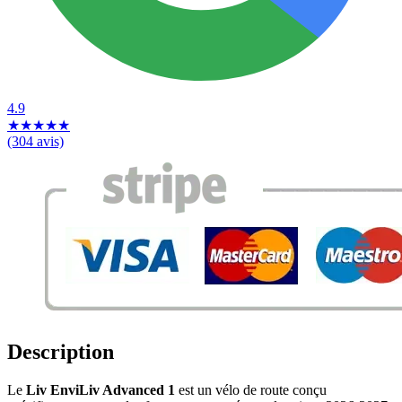
4.9
★
★
★
★
★
(304 avis)
Description
Le
Liv EnviLiv Advanced 1
est un vélo de route conçu