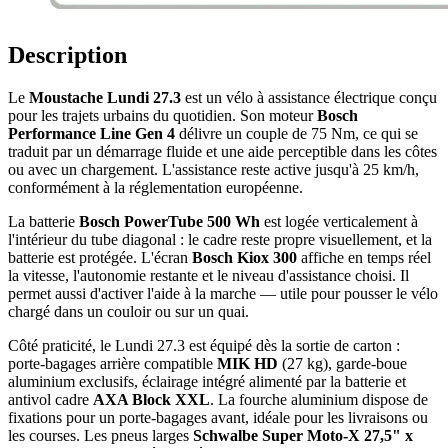
Description
Le
Moustache Lundi 27.3
est un vélo à assistance électrique conçu
pour les trajets urbains du quotidien. Son moteur
Bosch
Performance Line Gen 4
délivre un couple de 75 Nm, ce qui se
traduit par un démarrage fluide et une aide perceptible dans les côtes
ou avec un chargement. L'assistance reste active jusqu'à 25 km/h,
conformément à la réglementation européenne.
La batterie
Bosch PowerTube 500 Wh
est logée verticalement à
l'intérieur du tube diagonal : le cadre reste propre visuellement, et la
batterie est protégée. L'écran
Bosch Kiox 300
affiche en temps réel
la vitesse, l'autonomie restante et le niveau d'assistance choisi. Il
permet aussi d'activer l'aide à la marche — utile pour pousser le vélo
chargé dans un couloir ou sur un quai.
Côté praticité, le Lundi 27.3 est équipé dès la sortie de carton :
porte-bagages arrière compatible
MIK HD
(27 kg), garde-boue
aluminium exclusifs, éclairage intégré alimenté par la batterie et
antivol cadre
AXA Block XXL
. La fourche aluminium dispose de
fixations pour un porte-bagages avant, idéale pour les livraisons ou
les courses. Les pneus larges
Schwalbe Super Moto-X 27,5" x