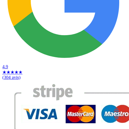
4.9
★
★
★
★
★
(304 avis)