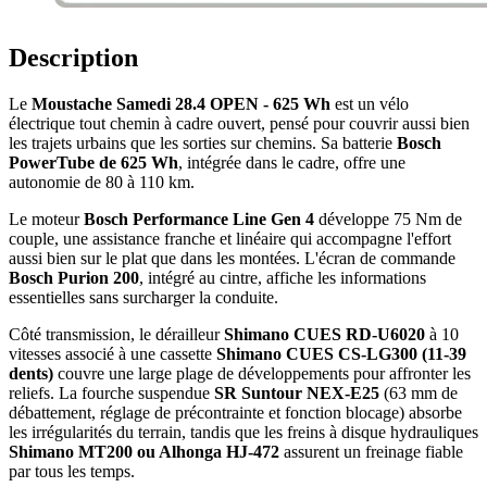
Description
Le
Moustache Samedi 28.4 OPEN - 625 Wh
est un vélo
électrique tout chemin à cadre ouvert, pensé pour couvrir aussi bien
les trajets urbains que les sorties sur chemins. Sa batterie
Bosch
PowerTube de 625 Wh
, intégrée dans le cadre, offre une
autonomie de 80 à 110 km.
Le moteur
Bosch Performance Line Gen 4
développe 75 Nm de
couple, une assistance franche et linéaire qui accompagne l'effort
aussi bien sur le plat que dans les montées. L'écran de commande
Bosch Purion 200
, intégré au cintre, affiche les informations
essentielles sans surcharger la conduite.
Côté transmission, le dérailleur
Shimano CUES RD-U6020
à 10
vitesses associé à une cassette
Shimano CUES CS-LG300 (11-39
dents)
couvre une large plage de développements pour affronter les
reliefs. La fourche suspendue
SR Suntour NEX-E25
(63 mm de
débattement, réglage de précontrainte et fonction blocage) absorbe
les irrégularités du terrain, tandis que les freins à disque hydrauliques
Shimano MT200 ou Alhonga HJ-472
assurent un freinage fiable
par tous les temps.