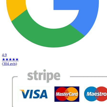
4.9
★
★
★
★
★
(304 avis)