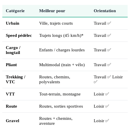
Catégorie
Meilleur pour
Orientation
Urbain
Ville, trajets courts
Travail ✅
Speed pédélec
Trajets longs (45 km/h)*
Travail ✅
Cargo /
Enfants / charges lourdes
Travail ✅
longtail
Pliant
Multimodal (train + vélo)
Travail ✅
Trekking /
Routes, chemins,
Travail ✅ Loisir
VTC
polyvalents
✅
VTT
Tout-terrain, montagne
Loisir ✅
Route
Routes, sorties sportives
Loisir ✅
Routes + chemins,
Gravel
Loisir ✅
aventure