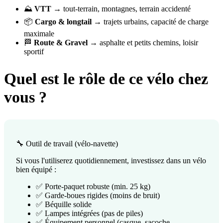
⛰️
VTT
→ tout-terrain, montagnes, terrain accidenté
📦
Cargo & longtail
→ trajets urbains, capacité de charge
maximale
🏁
Route & Gravel
→ asphalte et petits chemins, loisir
sportif
Quel est le rôle de ce vélo chez
vous ?
🔧 Outil de travail (vélo-navette)
Si vous l'utiliserez quotidiennement, investissez dans un vélo
bien équipé :
✅ Porte-paquet robuste (min. 25 kg)
✅ Garde-boues rigides (moins de bruit)
✅ Béquille solide
✅ Lampes intégrées (pas de piles)
✅ Équipement personnel (casque, sacoche,