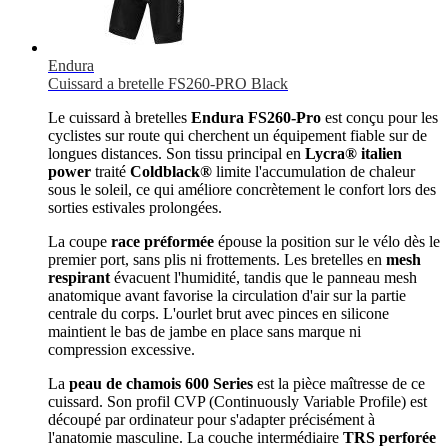
Endura
Cuissard a bretelle FS260-PRO Black
Le cuissard à bretelles
Endura FS260-Pro
est conçu pour les
cyclistes sur route qui cherchent un équipement fiable sur de
longues distances. Son tissu principal en
Lycra® italien
power
traité
Coldblack®
limite l'accumulation de chaleur
sous le soleil, ce qui améliore concrètement le confort lors des
sorties estivales prolongées.
La coupe
race préformée
épouse la position sur le vélo dès le
premier port, sans plis ni frottements. Les bretelles en
mesh
respirant
évacuent l'humidité, tandis que le panneau mesh
anatomique avant favorise la circulation d'air sur la partie
centrale du corps. L'ourlet brut avec pinces en silicone
maintient le bas de jambe en place sans marque ni
compression excessive.
La
peau de chamois 600 Series
est la pièce maîtresse de ce
cuissard. Son profil CVP (Continuously Variable Profile) est
découpé par ordinateur pour s'adapter précisément à
l'anatomie masculine. La couche intermédiaire
TRS perforée