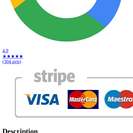
4.9
★
★
★
★
★
(304 avis)
Description