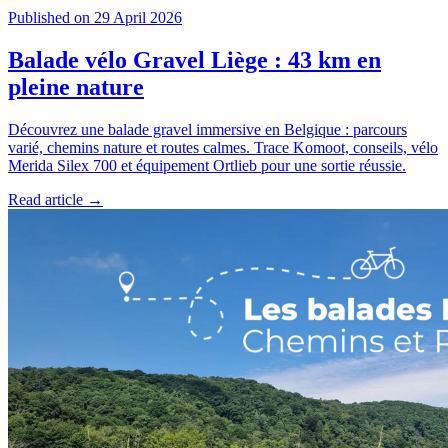
Published on 29 April 2026
Balade vélo Gravel Liège : 43 km en
pleine nature
Découvrez une balade gravel immersive en Belgique : parcours
varié, chemins nature et routes calmes. Trace Komoot, conseils, vélo
Merida Silex 700 et équipement Ortlieb pour une sortie réussie.
Read article →